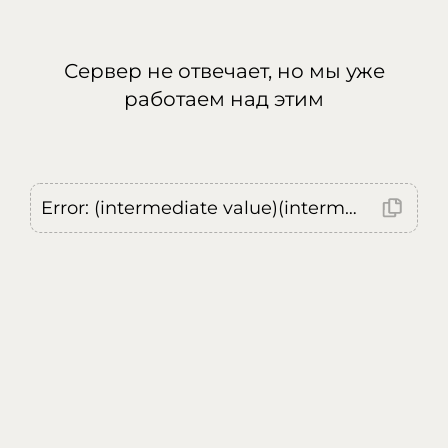
Сервер не отвечает, но мы уже
работаем над этим
Error: (intermediate value)(intermediate value)(intermediate value).replaceAll is not a function