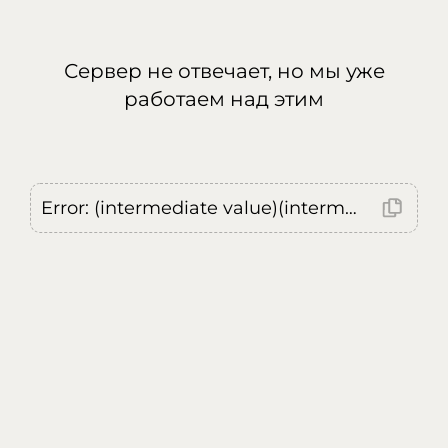
Сервер не отвечает, но мы уже
работаем над этим
Error: (intermediate value)(intermediate value)(intermediate value).replaceAll is not a function