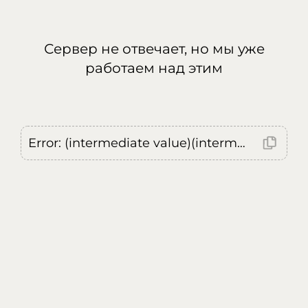
Сервер не отвечает, но мы уже
работаем над этим
Error: (intermediate value)(intermediate value)(intermediate value).replaceAll is not a function