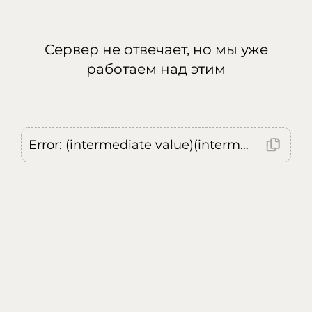
Сервер не отвечает, но мы уже
работаем над этим
Error: (intermediate value)(intermediate value)(intermediate value).replaceAll is not a function