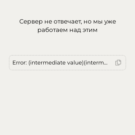
Сервер не отвечает, но мы уже
работаем над этим
Error: (intermediate value)(intermediate value)(intermediate value).replaceAll is not a function