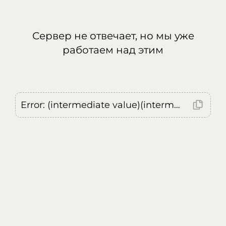
Сервер не отвечает, но мы уже
работаем над этим
Error: (intermediate value)(intermediate value)(intermediate value).replaceAll is not a function